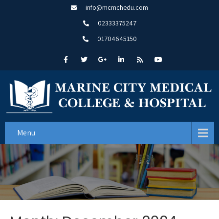
info@mcmchedu.com
02333375247
01704645150
Menu