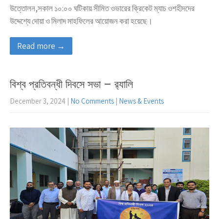
উত্তোলন,সকাল ১০:০০ ঘটিকায় সীমিত ওভারের ক্রিকেট ম্যাচ ওশহীদদের
উদ্দেশ্যে দোয়া ও মিলাদ মাহফিলের আয়োজন করা হয়েছে।
Read more →
বিশ্ব প্রতিবন্ধী দিবসে সভা – র‌্যালি
December 3, 2024
|
No Comments
|
News & Events