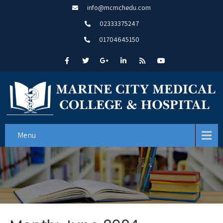
info@mcmchedu.com
02333375247
01704645150
Menu